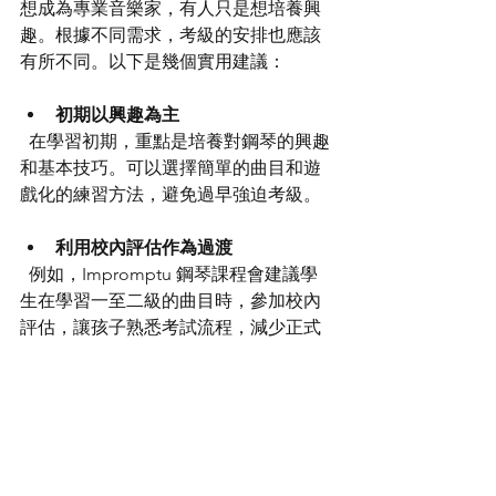
想成為專業音樂家，有人只是想培養興
趣。根據不同需求，考級的安排也應該
有所不同。以下是幾個實用建議：
初期以興趣為主
  在學習初期，重點是培養對鋼琴的興趣
和基本技巧。可以選擇簡單的曲目和遊
戲化的練習方法，避免過早強迫考級。
利用校內評估作為過渡
  例如，Impromptu 鋼琴課程會建議學
生在學習一至二級的曲目時，參加校內
評估，讓孩子熟悉考試流程，減少正式
考試的壓力。
基礎穩固後再考高級
  建議學生在基本功扎實後，直接挑戰更
高級別的考試，這樣能更有效率地提升
技巧。