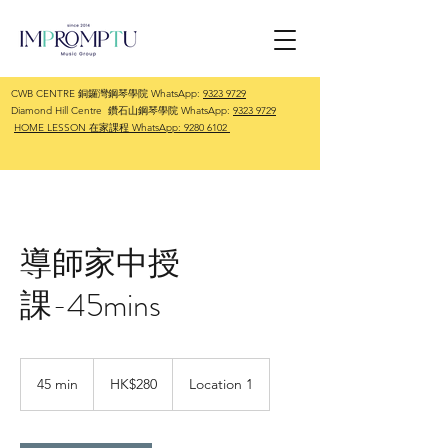
CWB CENTRE 銅鑼灣鋼琴學院 WhatsApp:
9323 9729
Diamond Hill Centre 鑽石山鋼琴學院 WhatsApp:
9323 9729
HOME LESSON 在家課程 WhatsApp:
9280 6102
導師家中授
課-45mins
280
Hong
45 min
4
HK$280
Location 1
Kong
dollars
5
m
i