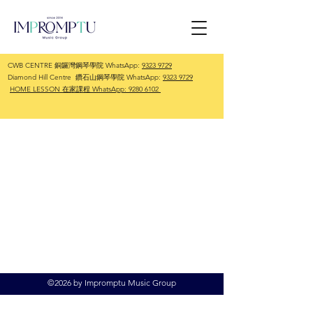
CWB CENTRE 銅鑼灣鋼琴學院 WhatsApp:
9323 9729
Diamond Hill Centre 鑽石山鋼琴學院 WhatsApp:
9323 9729
HOME LESSON 在家課程 WhatsApp:
9280 6102
©2026 by Impromptu Music Group