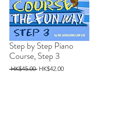
Step by Step Piano
Course, Step 3
Regular
Sale
 HK$45.00 
HK$42.00
Price
Price
Quantity
*
Add to Cart