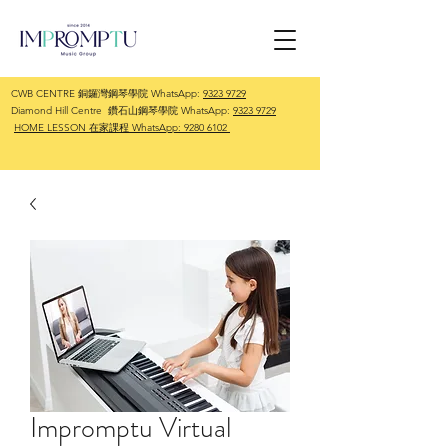
CWB CENTRE 銅鑼灣鋼琴學院 WhatsApp:
9323 9729
Diamond Hill Centre 鑽石山鋼琴學院 WhatsApp:
9323 9729
HOME LESSON 在家課程 WhatsApp:
9280 6102
Impromptu Virtual